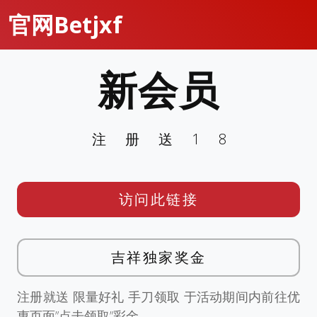
官网Betjxf
新会员
注册送18
访问此链接
吉祥独家奖金
注册就送 限量好礼 手刀领取 于活动期间内前往优
惠页面”点击领取”彩金。