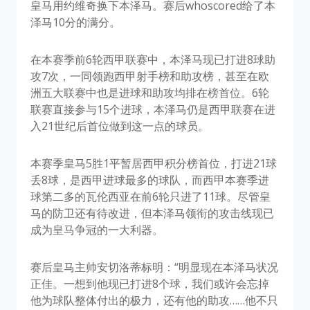
皇马用约维奇换下本泽马。赛后whoscored给了本
泽马10分的满分。
在本赛季前6轮西甲联赛中，本泽马现已打进8球助
攻7次，一同领跑西甲射手榜和助攻榜，甚至在欧
洲五大联赛中也是进球和助攻均排在榜首位。6轮
联赛直接参与15个进球，本泽马仍是西甲联赛在进
入21世纪后首位做到这一点的球员。
本赛季皇马5胜1平暂居西甲积分榜首位，打进21球
丢8球，是西甲进球最多的球队，而西甲本赛季进
球第二多的瓦伦西亚在前6轮只进了11球。尽管皇
马的防卫还有待改进，但本泽马领衔的攻击线现已
成为皇马争冠的一大利器。
赛后皇马主帅安切洛蒂标明：“明显现在本泽马状况
正佳。一想到他现已打进8个球，我们或许会忘掉
他为球队整体付出的极力，还有他的助攻……他不只