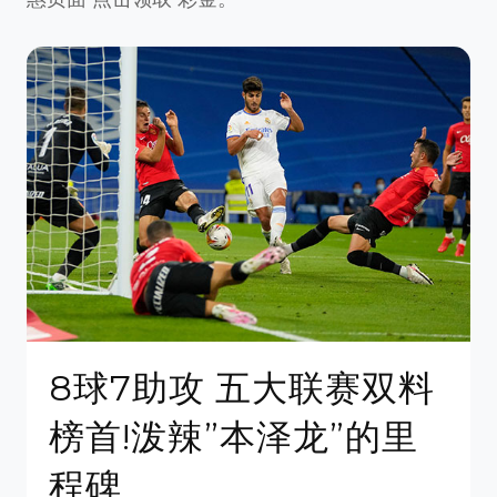
8球7助攻 五大联赛双料
榜首!泼辣”本泽龙”的里
程碑