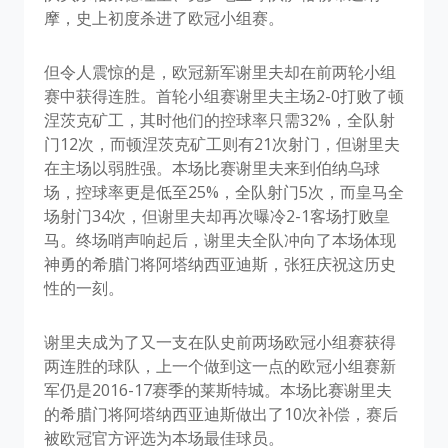
摩，史上初度杀进了欧冠小组赛。
但令人震惊的是，欧冠新军谢里夫却在前两轮小组
赛中获得连胜。首轮小组赛谢里夫主场2-0打败了顿
涅茨克矿工，其时他们的控球率只需32%，全队射
门12次，而顿涅茨克矿工则有21次射门，但谢里夫
在主场以弱胜强。本场比赛谢里夫来到伯纳乌球
场，控球率更是低至25%，全队射门5次，而皇马全
场射门34次，但谢里夫却再次曝冷2-1客场打败皇
马。终场哨声响起后，谢里夫全队冲向了本场体现
神勇的希腊门将阿塔纳西亚迪斯，张狂庆祝这历史
性的一刻。
谢里夫成为了又一支在队史前两场欧冠小组赛获得
两连胜的球队，上一个做到这一点的欧冠小组赛新
军仍是2016-17赛季的莱斯特城。本场比赛谢里夫
的希腊门将阿塔纳西亚迪斯做出了10次补偿，赛后
被欧冠官方评选为本场最佳球员。