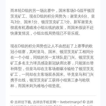
而本轮D组的另一场比赛中，国米客场0-0战平顿涅
茨克矿工。现在D组的积分局势为：谢里夫6分、皇
马3分、国米1分、顿涅茨克矿工1分。新军谢里夫
彻底有机遇瞄准小组出线的政策，而国米假设不赶
快康复情况，小组出线局势现已不容乐观。
现在D组的积分局势也让人不由想起了上赛季的欧
冠小组赛，其时皇马、国米、顿涅茨克矿工相同分
在一个小组，同组的另一支球队是门兴。顿涅茨克
矿工多名主力球员感染新冠缺席比赛，只能派出替
补阵型，但皇马却在主客场都爆冷输给了顿涅茨克
矿工，一同却在主客场双杀国米。毕竟皇马和门兴
携手出线，顿涅茨克矿工获得小组第三参与欧联
杯，而国米则为难地小组垫底。
© 吉祥坊下载, 吉祥坊手机官网一 livebetmanjxf © 吉祥