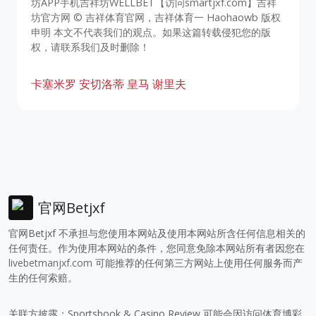
坊APP手机吉祥坊WELLBET【访问smartjxf.com】吉祥
坊官方网 © 吉祥体育官网，吉祥体育一 Haohaowb 版权
申明 本文不代表我们的观点。如果这篇转载侵犯您的版
权，请联系我们及时删除！
卡塞米罗
安切洛蒂
皇马
谢里夫
官网Betjxf
官网Betjxf 不承担与您使用本网站及使用本网站所含任何信息相关的
任何责任。作为使用本网站的条件，您同意免除本网站所有者因您在
livebetmanjxf.com
可能推荐的任何第三方网站上使用任何服务而产
生的任何索赔。
关联方披露：Sportsbook & Casino Review 可能会因访问体育博彩