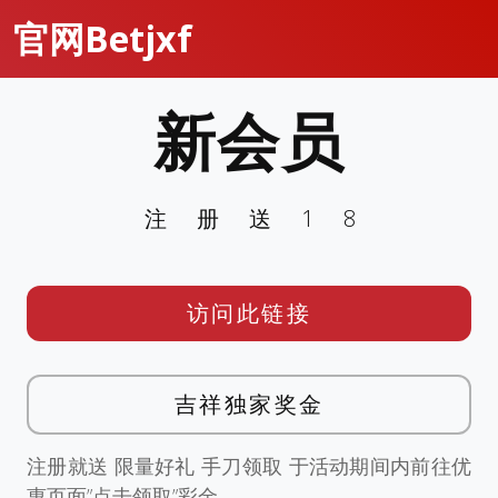
官网Betjxf
新会员
注册送18
访问此链接
吉祥独家奖金
注册就送 限量好礼 手刀领取 于活动期间内前往优
惠页面”点击领取”彩金。