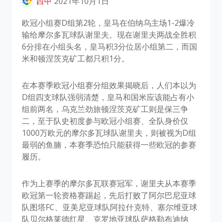
西甲
2021年10月1日
欧冠小组赛D组第2轮，皇马在伯纳乌主场1-2爆冷
输给摩尔多瓦球队谢里夫。现在谢里夫两战全胜积
6分排在小组头名，皇马积3分位居小组第二，而国
米和顿涅茨克矿工都只积1分。
在本赛季欧冠小组赛分组效果揭晓后，人们本以为
D组四支球队强弱清楚，皇马和国米应该能占有小
组前两名，乌克兰劲旅顿涅茨克矿工则是保三争
二，至于队史初度参与欧冠小组赛、全队身价仅
1000万欧元的摩尔多瓦球队谢里夫，则被视为D组
最弱的鱼腩，本赛季恐怕只能获得一些欧冠的参赛
履历。
作为上赛季的摩尔多瓦联赛冠军，谢里夫从本赛季
欧冠第一轮资格赛踢起，先后打败了阿尔巴尼亚球
队图塔FC、亚美尼亚球队阿拉什克特、塞尔维亚球
队贝尔格莱德红星、克罗地亚球队萨格勒布迪纳