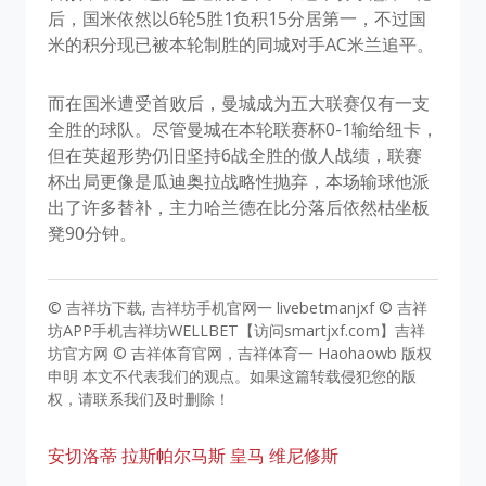
后，国米依然以6轮5胜1负积15分居第一，不过国
米的积分现已被本轮制胜的同城对手AC米兰追平。
而在国米遭受首败后，曼城成为五大联赛仅有一支
全胜的球队。尽管曼城在本轮联赛杯0-1输给纽卡，
但在英超形势仍旧坚持6战全胜的傲人战绩，联赛
杯出局更像是瓜迪奥拉战略性抛弃，本场输球他派
出了许多替补，主力哈兰德在比分落后依然枯坐板
凳90分钟。
© 吉祥坊下载, 吉祥坊手机官网一 livebetmanjxf © 吉祥
坊APP手机吉祥坊WELLBET【访问smartjxf.com】吉祥
坊官方网 © 吉祥体育官网，吉祥体育一 Haohaowb 版权
申明 本文不代表我们的观点。如果这篇转载侵犯您的版
权，请联系我们及时删除！
安切洛蒂
拉斯帕尔马斯
皇马
维尼修斯