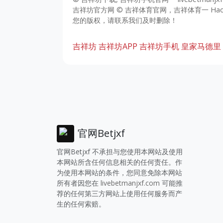
吉祥坊官方网 © 吉祥体育官网，吉祥体育一 Ha
您的版权，请联系我们及时删除！
吉祥坊
吉祥坊APP
吉祥坊手机
皇家马德里
官网Betjxf
官网Betjxf 不承担与您使用本网站及使用
本网站所含任何信息相关的任何责任。作
为使用本网站的条件，您同意免除本网站
所有者因您在
livebetmanjxf.com
可能推
荐的任何第三方网站上使用任何服务而产
生的任何索赔。