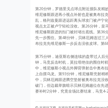
第20分钟，罗德里戈点球点附近接队友精
维尼修斯跟进再小视点补射也是被奥布拉克
乱，格列兹曼跟进远距离头球攻门被卢宁化
视点太正被卢宁轻松没收。第26分钟，皇
维尼修斯跟进的扣门被封堵出底线。第36
先一步围住。第48分钟，贝林厄姆连过三
布拉克先维尼修斯一步反击没收皮球。第6
第75分钟，迪亚斯右侧连续的盘带过人后
钟，马竞反击时机，莫拉塔绝佳的围住时机
中，维尼修斯小视点外脚背弹射击中奥布
上自摆乌龙。第93分钟，维尼修斯兜射稍
中，贝林厄姆跟进腾空垫射被奥布拉克没收
破门，但边裁举旗暗示贝林厄姆越位在先进球
赛补时2分钟，究竟全场比赛结束，马竞4-
© 吉祥坊下载, 吉祥坊手机官网一 livebetmanjx