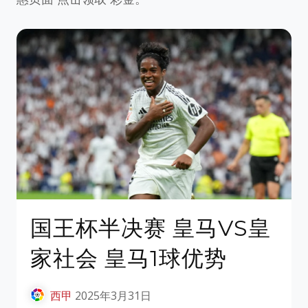
国王杯半决赛 皇马VS皇
家社会 皇马1球优势
西甲
2025年3月31日