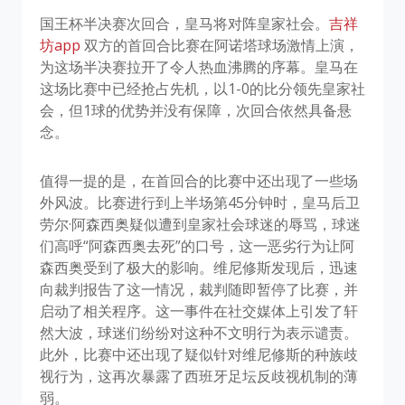
国王杯半决赛次回合，皇马将对阵皇家社会。
吉祥
坊app
双方的首回合比赛在阿诺塔球场激情上演，
为这场半决赛拉开了令人热血沸腾的序幕。皇马在
这场比赛中已经抢占先机，以1-0的比分领先皇家社
会，但1球的优势并没有保障，次回合依然具备悬
念。
值得一提的是，在首回合的比赛中还出现了一些场
外风波。比赛进行到上半场第45分钟时，皇马后卫
劳尔·阿森西奥疑似遭到皇家社会球迷的辱骂，球迷
们高呼“阿森西奥去死”的口号，这一恶劣行为让阿
森西奥受到了极大的影响。维尼修斯发现后，迅速
向裁判报告了这一情况，裁判随即暂停了比赛，并
启动了相关程序。这一事件在社交媒体上引发了轩
然大波，球迷们纷纷对这种不文明行为表示谴责。
此外，比赛中还出现了疑似针对维尼修斯的种族歧
视行为，这再次暴露了西班牙足坛反歧视机制的薄
弱。