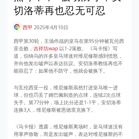
切洛蒂再也忍无可忍
西甲
2025年4月10日
西甲第30轮，主场作战的皇马在第95分钟被瓦伦西
亚击败，
吉祥坊wap
以1-2落败。 《马卡报》写
道，伯纳乌的许多皇马球迷对维尼修斯感到愤怒，
并向他发出嘘声以表达抗议。安切洛蒂教练再也不
能容忍了：如果他不防守，他就会被换下。
与瓦伦西亚一役，维尼修斯虽然打进皇马唯一进
球，但也罚丢了姆巴佩制造的点球，连续2次点球
失手。第77分钟，场上比分还是1-1平，安切洛蒂
连换3人，维尼修斯被恩德里克换下。
《马卡报》透露，维尼修斯离场时，皇马球迷没有
用掌声致敬，而是发出嘘声，表达对维尼修斯的不