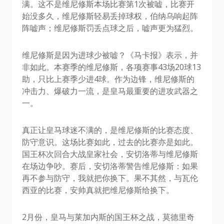
满。这不是维尼修斯本场比赛第1次被嘘，比赛开
始没多久，维尼修斯轻易丢掉球权，伯纳乌响起阵
阵嘘声；维尼修斯罚丢点球之后，嘘声更为猛烈。
维尼修斯是因为进球少被嘘？《马卡报》表示，并
非如此。本赛季的维尼修斯，各项赛事43场20球13
助，只比上赛季少进4球。作为边锋，维尼修斯的
冲击力、爆破力一流，是皇马最重要的进攻武器之
一。
真正让皇马球迷不满的，是维尼修斯的比赛态度、
防守意识。这场比赛如此，过去的比赛亦是如此。
国王杯次回合大战皇家社会，安切洛蒂与维尼修斯
在场边争吵。赛后，安切洛蒂警告维尼修斯：如果
再不参与防守，我就把你换下。果不其然，与瓦伦
西亚的比赛，安帅真就把维尼修斯给换下。
2月份，皇马与莱加内斯的国王杯之战，莫德里奇