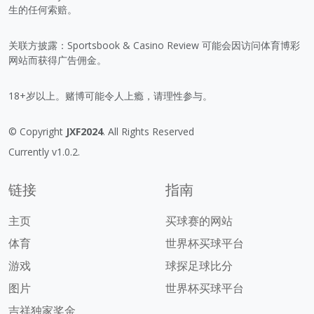
生的任何索赔。
关联方披露：Sportsbook & Casino Review 可能会因访问体育博彩
网站而获得广告佣金。
18+岁以上。赌博可能令人上瘾，请理性参与。
© Copyright
JXF2024
. All Rights Reserved
Currently v1.0.2.
链接
指南
主页
买球赛的网站
体育
世界杯买球平台
游戏
球探足球比分
图片
世界杯买球平台
吉祥独家奖金