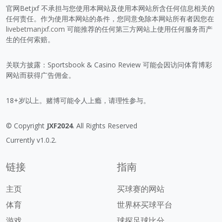
官网Betjxf 不承担与您使用本网站及使用本网站所含任何信息相关的
任何责任。作为使用本网站的条件，您同意免除本网站所有者因您在
livebetmanjxf.com
可能推荐的任何第三方网站上使用任何服务而产
生的任何索赔。
关联方披露：Sportsbook & Casino Review 可能会因访问体育博彩
网站而获得广告佣金。
18+岁以上。赌博可能令人上瘾，请理性参与。
© Copyright
JXF2024
. All Rights Reserved
Currently v1.0.2.
链接
指南
主页
买球赛的网站
体育
世界杯买球平台
游戏
球探足球比分