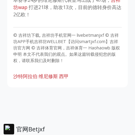
本赛季24岁的维尼修斯代表皇马出战了47场，
吉祥
坊wap
打进21球，助攻13次，目前的德转身价高达
2亿欧！
© 吉祥坊下载, 吉祥坊手机官网一 livebetmanjxf © 吉祥
坊APP手机吉祥坊WELLBET【访问smartjxf.com】吉祥
坊官方网 © 吉祥体育官网，吉祥体育一 Haohaowb 版权
申明 本文不代表我们的观点。如果这篇转载侵犯您的版
权，请联系我们及时删除！
沙特阿拉伯
维尼修斯
西甲
官网Betjxf