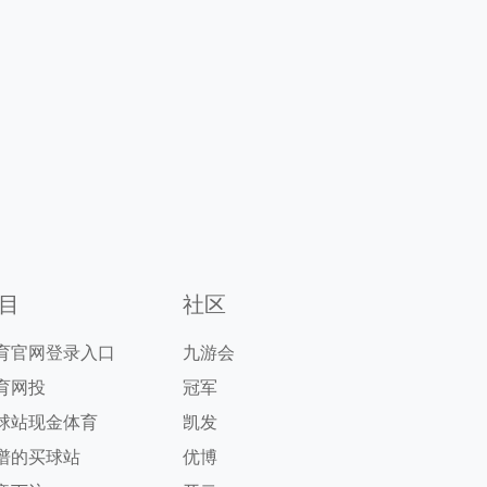
目
社区
育官网登录入口
九游会
育网投
冠军
球站现金体育
凯发
谱的买球站
优博