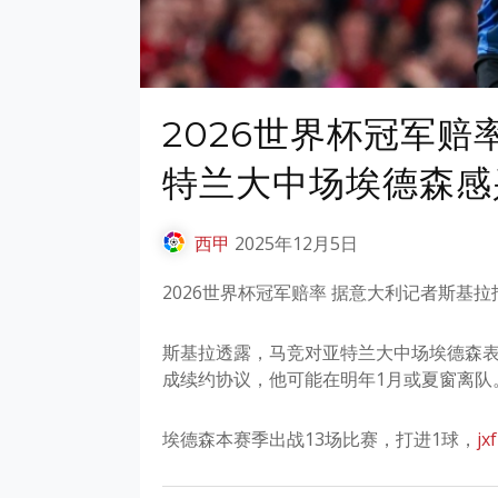
2026世界杯冠军赔
特兰大中场埃德森感
西甲
2025年12月5日
2026世界杯冠军赔率 据意大利记者斯基拉
斯基拉透露，马竞对亚特兰大中场埃德森表
成续约协议，他可能在明年1月或夏窗离队
埃德森本赛季出战13场比赛，打进1球，
jx