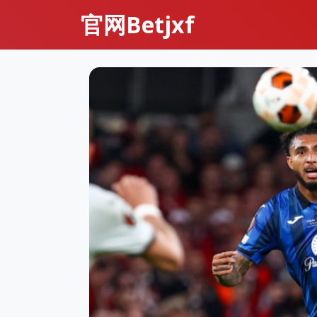
官网Betjxf