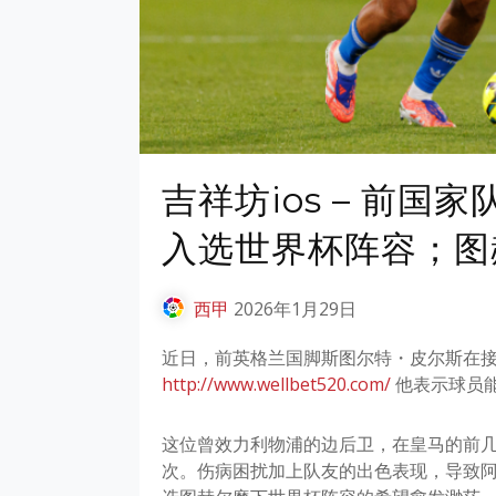
吉祥坊ios – 前
入选世界杯阵容；图
西甲
2026年1月29日
近日，前英格兰国脚斯图尔特・皮尔斯在
http://www.wellbet520.com/
他表示球员
这位曾效力利物浦的边后卫，在皇马的前几
次。伤病困扰加上队友的出色表现，导致