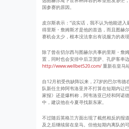
选图赫尔麾下世界杯阵容的希望愈发渺茫
国参赛的原因。
皮尔斯表示：“说实话，我不认为他能进入
得里斯・詹姆斯才是他的首选，而且图赫
赛机会太少，根本没法拿出有说服力的表现
除了曾在切尔西与图赫尔共事的里斯・詹
置，同时也会安排中后卫宽萨、孔萨客串
http://www.wellbet520.com/
重新在皇马
自12月初受伤缺阵以来，27岁的巴尔韦
队新任主帅阿韦洛亚并不打算在短期内让
家报》还是爆料称，阿韦洛亚已经和阿诺
中，建议他在今夏寻找新东家。
不过随后英格兰方面出现了截然相反的报道，
及之后继续留在皇马。但他短期内离队的