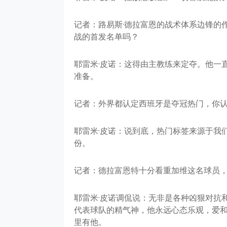
记者：路易斯·德拉富恩的战术体系边锋的
战的首发名单吗？
耶雷米·皮诺：这得由主教练来定夺。他一
准备。
记者：外界都认定西班牙是夺冠热门，你
耶雷米·皮诺：说到底，热门标签来源于我
份。
记者：德拉富恩特十分看重加维这名球员
耶雷米·皮诺调侃说：无非是各种凶狠对抗
代表球队的精气神，他永远心态乐观，爱
里有他。