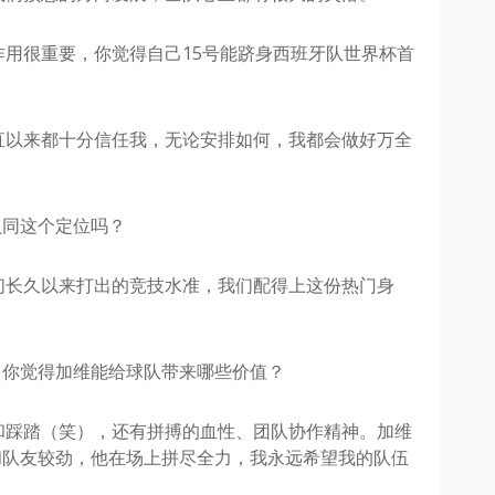
作用很重要，你觉得自己15号能跻身西班牙队世界杯首
直以来都十分信任我，无论安排如何，我都会做好万全
认同这个定位吗？
们长久以来打出的竞技水准，我们配得上这份热门身
，你觉得加维能给球队带来哪些价值？
和踩踏（笑），还有拼搏的血性、团队协作精神。加维
和队友较劲，他在场上拼尽全力，我永远希望我的队伍