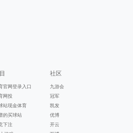
目
社区
育官网登录入口
九游会
育网投
冠军
球站现金体育
凯发
谱的买球站
优博
竞下注
开云