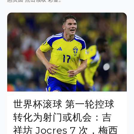
世界杯滚球 第一轮控球
转化为射门或机会：吉
祥坊 Jocres 7 次，梅西