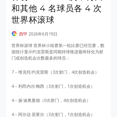
和其他 4 名球员各 4 次
世界杯滚球
西甲
2026年6月19日
世界杯滚球 世界杯小组赛第一轮比赛已经完赛，数
据统计显示约克雷斯是同期持球推进最终转化为射
门或创造机会次数最多的球员：
7 – 维克托·约克雷斯（3次射门，4次创造机会）
4 – 利昂内尔·梅西（3次射门，1次创造机会）
4 – 扬·迪奥曼德（0次射门，4次创造机会）
4 – 阿尔达·居莱尔（3次射门，1次创造机会）