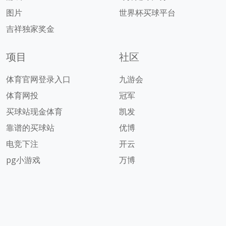
图片
世界杯买球平台
吉祥独家奖金
项目
社区
体育官网登录入口
九游会
体育网投
冠军
买球站现金体育
凯发
靠谱的买球站
优博
电竞下注
开云
pg小游戏
万博