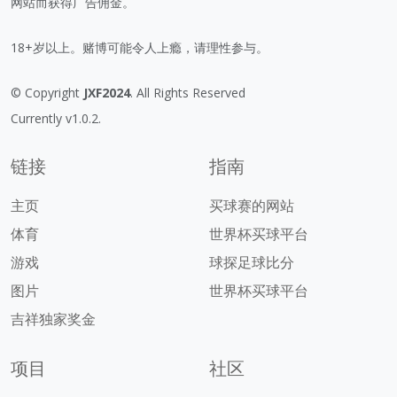
网站而获得广告佣金。
18+岁以上。赌博可能令人上瘾，请理性参与。
© Copyright
JXF2024
. All Rights Reserved
Currently v1.0.2.
链接
指南
主页
买球赛的网站
体育
世界杯买球平台
游戏
球探足球比分
图片
世界杯买球平台
吉祥独家奖金
项目
社区