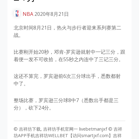
NBA
2020年8月21日
北京时间8月21日，热火与步行者迎来系列赛第二
战。
比赛刚开始20秒，邓肯-罗宾逊就射中一记三分，跟
着便一发不可收拾，在55秒之内连中了三记三分。
这还不算完，罗宾逊前6次三分球出手，悉数都射
中了。
整场比赛，罗宾逊三分球8中7（悉数出手都是三
分），砍下24分。
© 吉祥坊下载, 吉祥坊手机官网一 livebetmanjxf © 吉祥
坊APP手机吉祥坊WELLBET【访问smartjxf.com】吉祥