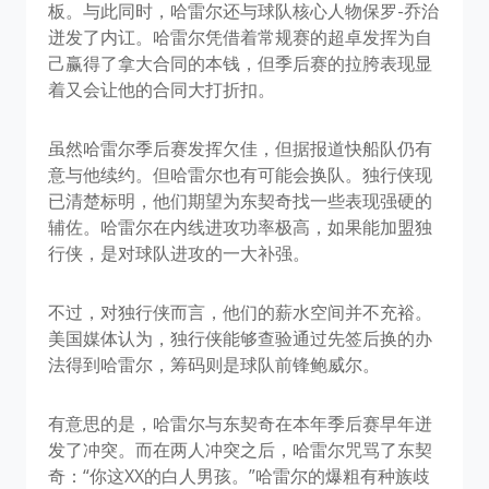
板。与此同时，哈雷尔还与球队核心人物保罗-乔治
迸发了内讧。哈雷尔凭借着常规赛的超卓发挥为自
己赢得了拿大合同的本钱，但季后赛的拉胯表现显
着又会让他的合同大打折扣。
虽然哈雷尔季后赛发挥欠佳，但据报道快船队仍有
意与他续约。但哈雷尔也有可能会换队。独行侠现
已清楚标明，他们期望为东契奇找一些表现强硬的
辅佐。哈雷尔在内线进攻功率极高，如果能加盟独
行侠，是对球队进攻的一大补强。
不过，对独行侠而言，他们的薪水空间并不充裕。
美国媒体认为，独行侠能够查验通过先签后换的办
法得到哈雷尔，筹码则是球队前锋鲍威尔。
有意思的是，哈雷尔与东契奇在本年季后赛早年迸
发了冲突。而在两人冲突之后，哈雷尔咒骂了东契
奇：“你这XX的白人男孩。”哈雷尔的爆粗有种族歧