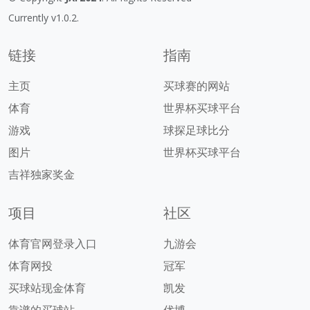
Currently v1.0.2.
链接
指南
主页
买球赛的网站
体育
世界杯买球平台
游戏
球探足球比分
图片
世界杯买球平台
吉祥独家奖金
项目
社区
体育官网登录入口
九游会
体育网投
冠军
买球站现金体育
凯发