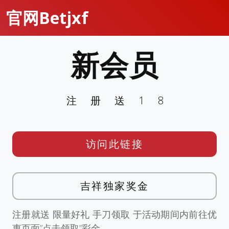
官网Betjxf
新会员
注册送18
访问此链接
吉祥独家奖金
注册就送 限量好礼 手刀领取 于活动期间内前往优
惠页面”点击领取”彩金。