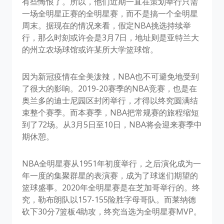
有些悔恨了。所以，他们近期一直在策划举行只需
一场全明星正赛的全明星赛，而不是搞一个全明星
周末。据现在的情况来看，假定NBA挑选持续举
行，那么时刻或许会是3月7日，地址则是亚特兰大
的州立农场球馆或许某所大学篮球馆。
因为新冠疫情在全美泼辣，NBA也不可避免地受到
了很大的影响。2019-20赛季的NBA竞赛，也是在
奥兰多的迪士尼园区封闭举行，才得以终究圆满结
束整个赛季。而本赛季，NBA把常规赛的旅程缩短
到了72场。从3月5日至10日，NBA将会迎来赛季中
期休憩。
NBA全明星赛从1951年初度举行，之后演化成为一
年一度的集聚群星的表演赛，成为了球迷们期望的
篮球盛事。2020年全明星赛是在芝加哥举行的。终
究，勒布朗队以157-155险胜字母哥队。而莱纳德
砍下30分7篮板4助攻，终究当选为全明星赛MVP。