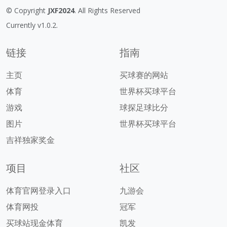
© Copyright
JXF2024
. All Rights Reserved
Currently v1.0.2.
链接
指南
主页
买球赛的网站
体育
世界杯买球平台
游戏
球探足球比分
图片
世界杯买球平台
吉祥独家奖金
项目
社区
体育官网登录入口
九游会
体育网投
冠军
买球站现金体育
凯发