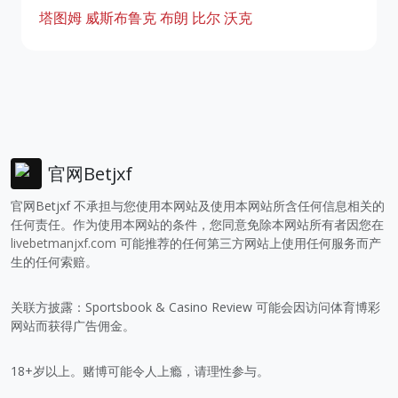
塔图姆
威斯布鲁克
布朗
比尔
沃克
官网Betjxf
官网Betjxf 不承担与您使用本网站及使用本网站所含任何信息相关的
任何责任。作为使用本网站的条件，您同意免除本网站所有者因您在
livebetmanjxf.com
可能推荐的任何第三方网站上使用任何服务而产
生的任何索赔。
关联方披露：Sportsbook & Casino Review 可能会因访问体育博彩
网站而获得广告佣金。
18+岁以上。赌博可能令人上瘾，请理性参与。