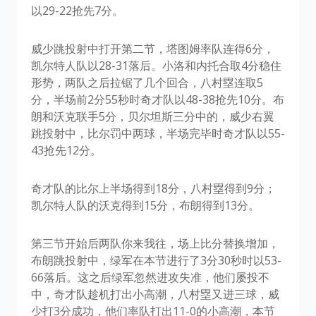
以29-22抢先7分。
威少跳投射中打开第二节，塔图姆率队连得6分，
凯尔特人队以28-31落后。小洛和内托合取4分稳住
形势，两队之后拉锯了几个回合，八村塁连取5
分，半场前2分55秒时奇才队以48-38抢先10分。布
朗和沃克联手5分，贝尔坦斯三分中的，威少右翼
跳投射中，比尔罚中两球，半场完毕时奇才队以55-
43抢先12分。
奇才队的比尔上半场得到18分，八村塁得到9分；
凯尔特人队的沃克得到15分，布朗得到13分。
第三节开始后两队你来我往，场上比分替换增加，
布朗跳投射中，绿军在本节进行了3分30秒时以53-
66落后。这之后绿军忽然进攻失准，他们屡投不
中，奇才队趁机打出小高潮，八村塁又进三球，威
少打3分成功，他们率队打出11-0的小高潮，本节