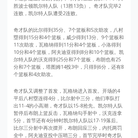
胜波士顿凯尔特人队（13胜13负）。奇才队完毕2
连败，凯尔特人队遭受2连败。
奇才队的比尔得到35分、7个篮板和5次助攻，八村
塁得到15分和4个篮板，威少得到13分、9个篮板和
11次助攻，瓦格纳得到11分和4个篮板，小洛得到
10分和4个篮板，阿夫迪亚得到8分和10个篮板。凯
尔特人队的沃克得到25分和7个篮板，布朗也有25
分和7个篮板，塔图姆14投3中，只得到6分，还有8
个篮板和4次助攻。
奇才队又调整了首发，瓦格纳进入首发。开场的4
平后八村塁连得4分，比尔射中三分，他们率队打
出11-4的小高潮，奇才队以15-8抢先。凯尔特人队
暂停后布朗上篮反击，瓦格纳勾手射中，沃克连拿
5分，首节还有4分钟时凯尔特人队以17-19落后。
比尔三分射中再次摆开，布朗回应三分，内托两罚
全中，阿夫迪亚投中压哨三分，首节完毕时奇才队