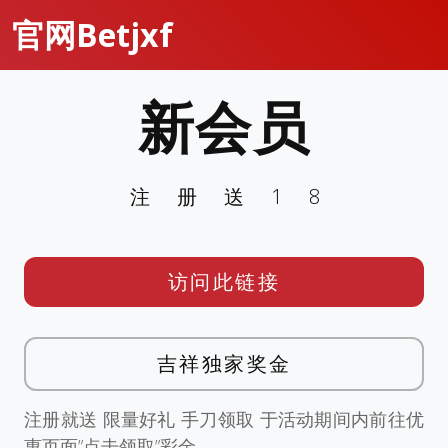
官网Betjxf
新会员
注册送18
访问此链接
吉祥独家奖金
注册就送 限量好礼 手刀领取 于活动期间内前往优
惠页面”点击领取”彩金。