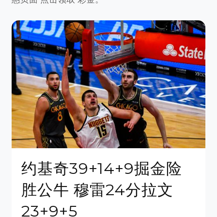
约基奇39+14+9掘金险
胜公牛 穆雷24分拉文
23+9+5