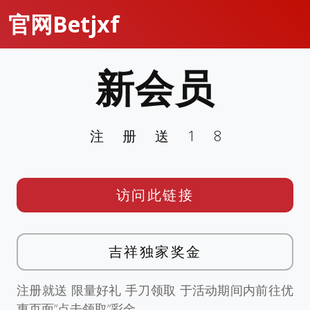
官网Betjxf
新会员
注册送18
访问此链接
吉祥独家奖金
注册就送 限量好礼 手刀领取 于活动期间内前往优
惠页面”点击领取”彩金。