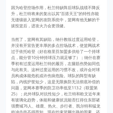
因为哈登控场作用，杜兰特缺阵后球队战绩不降反
升，杜兰特将来的复出以其“百搭天王”的特性亦能
无缝镶嵌入篮网的攻防系统中，篮网有他无解的干
拔投篮后，进攻火力会更强健。
当然了，篮网有其缺陷，纳什教练过度运用哈登，
并没有开宣告更丰厚的多点控场战术，使篮网战术
过于依托哈登（好在格里芬加盟多供给了一个持球
点，能分管10分钟持球压力就足够了）；纳什在赛
季初有过度运用杜兰特的履历，左腿筋伤势如同也
与此有关。这种过度运用的习惯不改，或许会对球
员构成体能危机或许伤病危险。球队的阵型有缺
陷，内线护筐短少，这是无限换防无法彻底补偿的
问题，篮网本赛季的防卫功率低至113.2（联盟第
25）；此外球队对抗性短少，杜兰特和欧文近年来
有玻璃化趋势，体能和健康状况能否扛得住东部诸
强费城76人、雄鹿、热火、步行者、凯尔特和猛龙
的冲击尚不得而知。现在约束篮网出路的因素，还