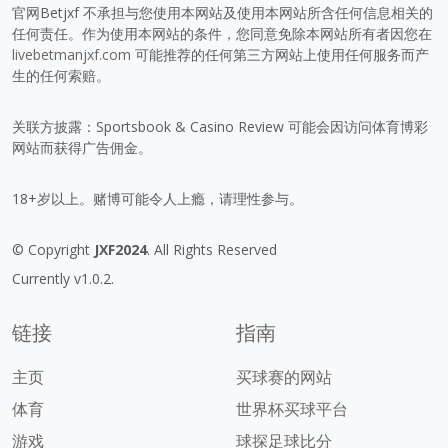
官网Betjxf 不承担与您使用本网站及使用本网站所含任何信息相关的
任何责任。作为使用本网站的条件，您同意免除本网站所有者因您在
livebetmanjxf.com
可能推荐的任何第三方网站上使用任何服务而产
生的任何索赔。
关联方披露：Sportsbook & Casino Review 可能会因访问体育博彩
网站而获得广告佣金。
18+岁以上。赌博可能令人上瘾，请理性参与。
© Copyright
JXF2024
. All Rights Reserved
Currently v1.0.2.
链接
指南
主页
买球赛的网站
体育
世界杯买球平台
游戏
球探足球比分