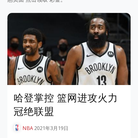
哈登掌控 篮网进攻火力
冠绝联盟
NBA
2021年3月19日