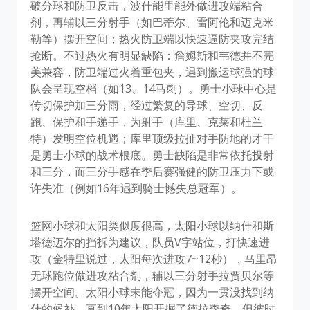
破分球和防卫反击，波什能里能外做进攻端粘合
剂，再辅以三分射手（如巴蒂尔、雷阿伦和迈克米
勒等）摆开空间；热火防卫端以快速逼防夹攻完结
抢断。不过热火有明显缺陷：詹姆斯和韦德并不完
美兼容，防卫端过火着重包夹，遇到搬运球强的球
队会呈现空档（如13、14马刺）。勇士小球中心是
传切保护加三分雨，经过繁复的导球、空切、反
跑、保护和手递手，为射手（库里、克莱和杜兰
特）发明空位机遇；库里顶级拉扯对手防地的才干
是勇士小球的战术根底。勇士缺陷是非常依托投射
和三分，而三分手感在季后赛强健的防卫压力下或
许失准（例如16年遇到骑士憾失总冠军）。
篮网小球和太阳类似度很高，太阳小球以纳什和斯
塔德迈尔的挡拆为建议，队员V字站位，打快速进
攻（金特里说过，太阳每次进攻7~12秒），马里昂
无球跑位做进攻粘合剂，辅以三分射手拉贾贝尔等
摆开空间。太阳小球未能夺冠，因为一贯没找到纳
什的候补，直到10年太阳开掘了德拉季奇，但彼时