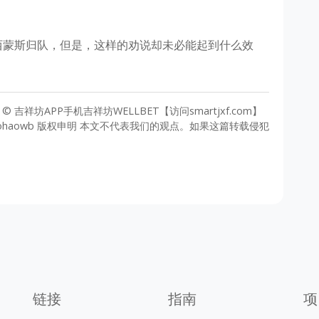
西蒙斯归队，但是，这样的劝说却未必能起到什么效
f © 吉祥坊APP手机吉祥坊WELLBET【访问smartjxf.com】
ohaowb 版权申明 本文不代表我们的观点。如果这篇转载侵犯
链接
指南
项