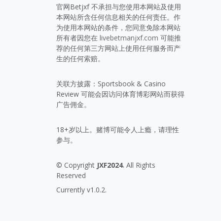
官网Betjxf 不承担与您使用本网站及使用
本网站所含任何信息相关的任何责任。作
为使用本网站的条件，您同意免除本网站
所有者因您在
livebetmanjxf.com
可能推
荐的任何第三方网站上使用任何服务而产
生的任何索赔。
关联方披露：Sportsbook & Casino
Review 可能会因访问体育博彩网站而获得
广告佣金。
18+岁以上。赌博可能令人上瘾，请理性
参与。
© Copyright
JXF2024
. All Rights
Reserved
Currently v1.0.2.