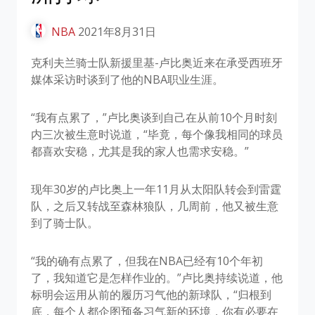
NBA
2021年8月31日
克利夫兰骑士队新援里基-卢比奥近来在承受西班牙
媒体采访时谈到了他的NBA职业生涯。
“我有点累了，”卢比奥谈到自己在从前10个月时刻
内三次被生意时说道，“毕竟，每个像我相同的球员
都喜欢安稳，尤其是我的家人也需求安稳。”
现年30岁的卢比奥上一年11月从太阳队转会到雷霆
队，之后又转战至森林狼队，几周前，他又被生意
到了骑士队。
“我的确有点累了，但我在NBA已经有10个年初
了，我知道它是怎样作业的。”卢比奥持续说道，他
标明会运用从前的履历习气他的新球队，“归根到
底，每个人都企图预备习气新的环境，你有必要在