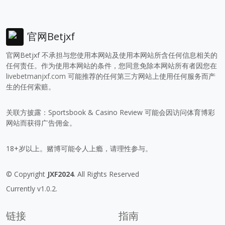
官网Betjxf
官网Betjxf 不承担与您使用本网站及使用本网站所含任何信息相关的
任何责任。作为使用本网站的条件，您同意免除本网站所有者因您在
livebetmanjxf.com
可能推荐的任何第三方网站上使用任何服务而产
生的任何索赔。
关联方披露：Sportsbook & Casino Review 可能会因访问体育博彩
网站而获得广告佣金。
18+岁以上。赌博可能令人上瘾，请理性参与。
© Copyright
JXF2024
. All Rights Reserved
Currently v1.0.2.
链接
指南