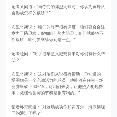
记者又问道：“当你们的阵型无缺时，你认为黄蜂队
会形成怎样的威胁？”
布里奇斯说：“咱们的阵型很有深度，咱们要会合注
意力于防卫端，假如咱们努力防卫，咱们就能够不
断取胜，咱们要继续做到这一点。”
记者还问：“对手过早堕入犯规费事对你们有什么帮
助？”
布里奇斯说：“这对咱们来说很有帮助，你知道的，
塔图姆是一个充满活力的球员，他能够在任何一场
竞赛里砍下40+15，对咱们来说，让他堕入犯规费
事，减缓他竞赛的节奏是很有利的。”
记者终究问道：“对这场成功你和罗齐尔、海沃德现
已沟通过了吗？”