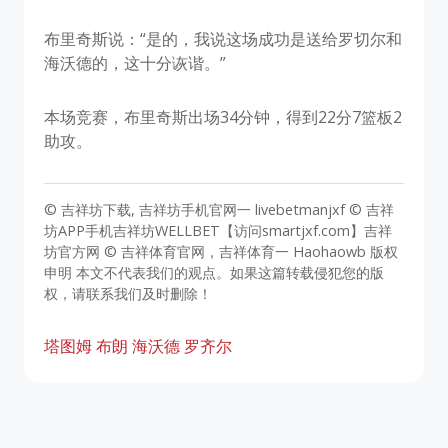
布里奇斯说：“是的，我说这场成功是送给罗切尔和
海沃德的，这十分诙谐。”
本场竞赛，布里奇斯出场34分钟，得到22分7篮板2
助攻。
© 吉祥坊下载, 吉祥坊手机官网一 livebetmanjxf © 吉祥
坊APP手机吉祥坊WELLBET【访问smartjxf.com】吉祥
坊官方网 © 吉祥体育官网，吉祥体育一 Haohaowb 版权
申明 本文不代表我们的观点。如果这篇转载侵犯您的版
权，请联系我们及时删除！
塔图姆
布朗
海沃德
罗齐尔