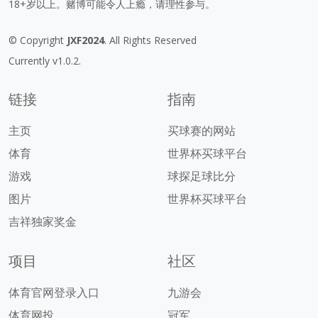
18+岁以上。赌博可能令人上瘾，请理性参与。
© Copyright
JXF2024
. All Rights Reserved
Currently v1.0.2.
链接
指南
主页
买球赛的网站
体育
世界杯买球平台
游戏
球探足球比分
图片
世界杯买球平台
吉祥独家奖金
项目
社区
体育官网登录入口
九游会
体育网投
冠军