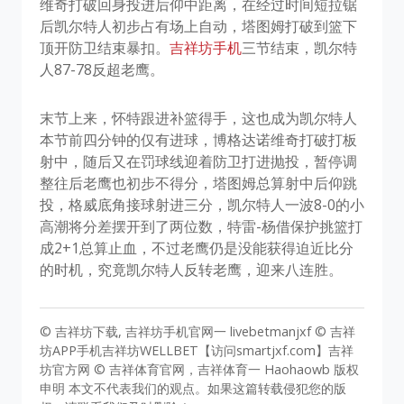
维奇打破回身投进后仰中距离，在经过时间短拉锯
后凯尔特人初步占有场上自动，塔图姆打破到篮下
顶开防卫结束暴扣。
吉祥坊手机
三节结束，凯尔特
人87-78反超老鹰。
末节上来，怀特跟进补篮得手，这也成为凯尔特人
本节前四分钟的仅有进球，博格达诺维奇打破打板
射中，随后又在罚球线迎着防卫打进抛投，暂停调
整往后老鹰也初步不得分，塔图姆总算射中后仰跳
投，格威底角接球射进三分，凯尔特人一波8-0的小
高潮将分差摆开到了两位数，特雷-杨借保护挑篮打
成2+1总算止血，不过老鹰仍是没能获得迫近比分
的时机，究竟凯尔特人反转老鹰，迎来八连胜。
© 吉祥坊下载, 吉祥坊手机官网一 livebetmanjxf © 吉祥
坊APP手机吉祥坊WELLBET【访问smartjxf.com】吉祥
坊官方网 © 吉祥体育官网，吉祥体育一 Haohaowb 版权
申明 本文不代表我们的观点。如果这篇转载侵犯您的版