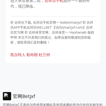
进入季后赛第二轮，
吉祥坊手机
​或许一个新的年
代，现已降临。
© 吉祥坊下载, 吉祥坊手机官网一 livebetmanjxf © 吉祥
坊APP手机吉祥坊WELLBET【访问smartjxf.com】吉祥
坊官方网 © 吉祥体育官网，吉祥体育一 Haohaowb 版权
申明 本文不代表我们的观点。如果这篇转载侵犯您的版
权，请联系我们及时删除！
凯尔特人
勒布朗
杜兰特
官网Betjxf
官网Betjxf 不承担与您使用本网站及使用本网站所含任何信息相关的