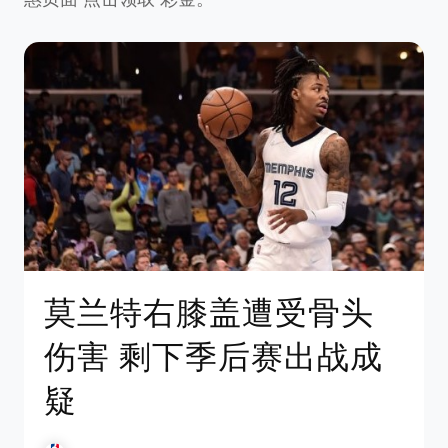
莫兰特右膝盖遭受骨头
伤害 剩下季后赛出战成
疑