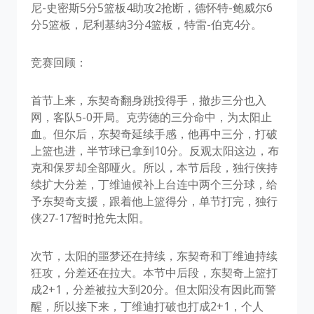
尼-史密斯5分5篮板4助攻2抢断，德怀特-鲍威尔6
分5篮板，尼利基纳3分4篮板，特雷-伯克4分。
竞赛回顾：
首节上来，东契奇翻身跳投得手，撤步三分也入
网，客队5-0开局。克劳德的三分命中，为太阳止
血。但尔后，东契奇延续手感，他再中三分，打破
上篮也进，半节球已拿到10分。反观太阳这边，布
克和保罗却全部哑火。所以，本节后段，独行侠持
续扩大分差，丁维迪候补上台连中两个三分球，给
予东契奇支援，跟着他上篮得分，单节打完，独行
侠27-17暂时抢先太阳。
次节，太阳的噩梦还在持续，东契奇和丁维迪持续
狂攻，分差还在拉大。本节中后段，东契奇上篮打
成2+1，分差被拉大到20分。但太阳没有因此而警
醒，所以接下来，丁维迪打破也打成2+1，个人