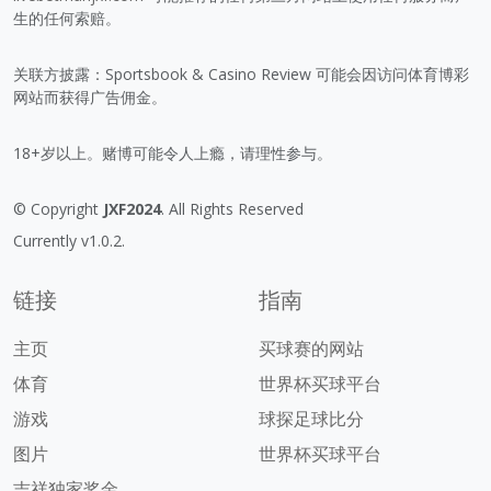
生的任何索赔。
关联方披露：Sportsbook & Casino Review 可能会因访问体育博彩
网站而获得广告佣金。
18+岁以上。赌博可能令人上瘾，请理性参与。
© Copyright
JXF2024
. All Rights Reserved
Currently v1.0.2.
链接
指南
主页
买球赛的网站
体育
世界杯买球平台
游戏
球探足球比分
图片
世界杯买球平台
吉祥独家奖金