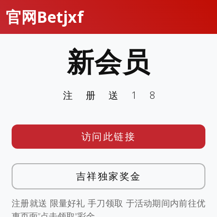
官网Betjxf
新会员
注册送18
访问此链接
吉祥独家奖金
注册就送 限量好礼 手刀领取 于活动期间内前往优
惠页面”点击领取”彩金。