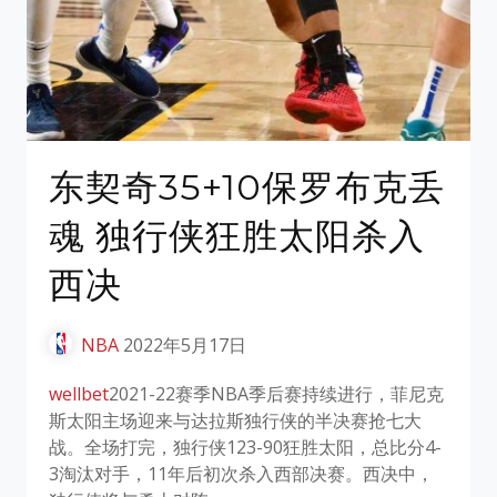
东契奇35+10保罗布克丢
魂 独行侠狂胜太阳杀入
西决
NBA
2022年5月17日
wellbet
​2021-22赛季NBA季后赛持续进行，菲尼克
斯太阳主场迎来与达拉斯独行侠的半决赛抢七大
战。全场打完，独行侠123-90狂胜太阳，总比分4-
3淘汰对手，11年后初次杀入西部决赛。西决中，