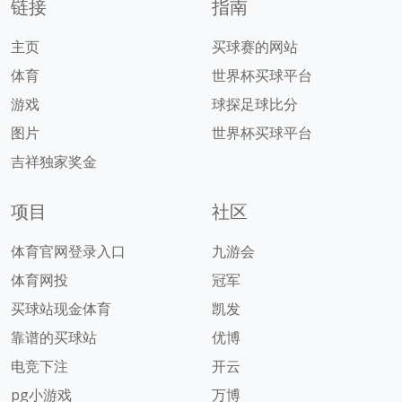
链接
指南
主页
买球赛的网站
体育
世界杯买球平台
游戏
球探足球比分
图片
世界杯买球平台
吉祥独家奖金
项目
社区
体育官网登录入口
九游会
体育网投
冠军
买球站现金体育
凯发
靠谱的买球站
优博
电竞下注
开云
pg小游戏
万博