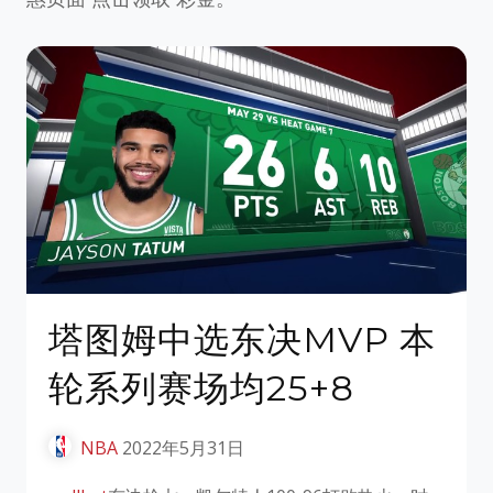
塔图姆中选东决MVP 本
轮系列赛场均25+8
NBA
2022年5月31日