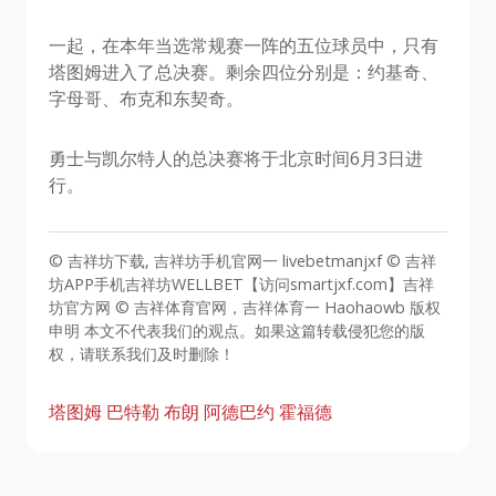
一起，在本年当选常规赛一阵的五位球员中，只有
塔图姆进入了总决赛。剩余四位分别是：约基奇、
字母哥、布克和东契奇。
勇士与凯尔特人的总决赛将于北京时间6月3日进
行。
© 吉祥坊下载, 吉祥坊手机官网一 livebetmanjxf © 吉祥
坊APP手机吉祥坊WELLBET【访问smartjxf.com】吉祥
坊官方网 © 吉祥体育官网，吉祥体育一 Haohaowb 版权
申明 本文不代表我们的观点。如果这篇转载侵犯您的版
权，请联系我们及时删除！
塔图姆
巴特勒
布朗
阿德巴约
霍福德