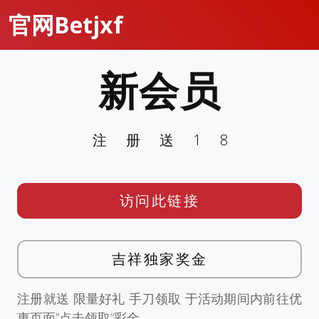
官网Betjxf
新会员
注册送18
访问此链接
吉祥独家奖金
注册就送 限量好礼 手刀领取 于活动期间内前往优
惠页面”点击领取”彩金。