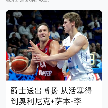
爵士送出博扬 从活塞得
到奥利尼克+萨本-李