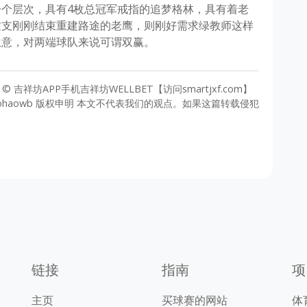
个层次，具有4枚总冠军戒指的追梦格林，具有着老
这支刚刚结束重建路途的老鹰，则刚好需求绿教师这样
生意，对两端球队来说可谓双赢。
f © 吉祥坊APP手机吉祥坊WELLBET【访问smartjxf.com】
ohaowb 版权申明 本文不代表我们的观点。如果这篇转载侵犯
链接
指南
项
主页
买球赛的网站
体