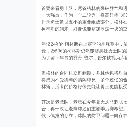
首要来看勇士队，尽管格林的爆破脾气和
一大强点，作为一个二轮秀，身高只需1米
作为勇士逝世五小的重要组成部分，格林在
柯林斯的到来，好像也能够加添这一块的
年仅24岁的柯林斯在上赛季的常规赛中，能
锋，2米06的柯林斯仍然能够身处勇士队
为了留下年青的乔丹-普尔，普尔被视为库
但格林的合同也立刻到期，并且他也将对
将成为不受绑缚的清闲球员，多个过亿的
林斯，后者的价格好像更能让勇士更能接
其次是老鹰队，老鹰在今年夏天从马刺队招
合，再一次让老鹰球迷们重燃季后赛希望
侠卡佩拉的存在，球队的防卫问题一向存在