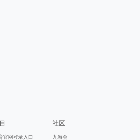
目
社区
育官网登录入口
九游会