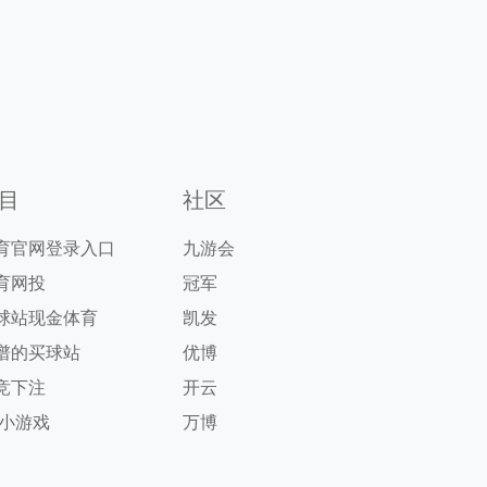
目
社区
育官网登录入口
九游会
育网投
冠军
球站现金体育
凯发
谱的买球站
优博
竞下注
开云
g小游戏
万博