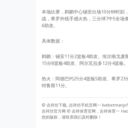
本场比赛，鹈鹕中心锡安出场10分钟时刻
战，希罗外线手感火热，三分球7中5全场拿
6助攻。
具体数据：
鹈鹕：锡安11分2篮板4助攻、埃尔南戈麦斯
15分8篮板4助攻、阿尔瓦拉多12分4篮板
热火：阿德巴约25分4篮板5助攻、希罗23
特鲁斯11分。
© 吉祥坊下载, 吉祥坊手机官网一 livebetmanjx
吉祥坊官方网 © 吉祥体育官网，吉祥体育一 Ha
您的版权，请联系我们及时删除！