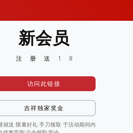
新会员
注册送18
访问此链接
吉祥独家奖金
册就送 限量好礼 手刀领取 于活动期间内
往优惠页面”点击领取”彩金。