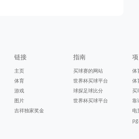
链接
指南
项
主页
买球赛的网站
体
体育
世界杯买球平台
体
游戏
球探足球比分
买
图片
世界杯买球平台
靠
吉祥独家奖金
电
p