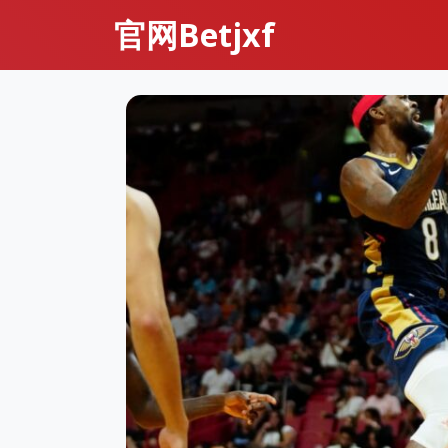
官网Betjxf