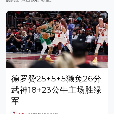
德罗赞25+5+5獭兔26分
武神18+23公牛主场胜绿
军