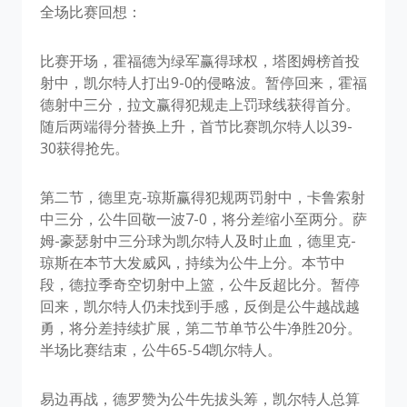
全场比赛回想：
比赛开场，霍福德为绿军赢得球权，塔图姆榜首投
射中，凯尔特人打出9-0的侵略波。暂停回来，霍福
德射中三分，拉文赢得犯规走上罚球线获得首分。
随后两端得分替换上升，首节比赛凯尔特人以39-
30获得抢先。
第二节，德里克-琼斯赢得犯规两罚射中，卡鲁索射
中三分，公牛回敬一波7-0，将分差缩小至两分。萨
姆-豪瑟射中三分球为凯尔特人及时止血，德里克-
琼斯在本节大发威风，持续为公牛上分。本节中
段，德拉季奇空切射中上篮，公牛反超比分。暂停
回来，凯尔特人仍未找到手感，反倒是公牛越战越
勇，将分差持续扩展，第二节单节公牛净胜20分。
半场比赛结束，公牛65-54凯尔特人。
易边再战，德罗赞为公牛先拔头筹，凯尔特人总算