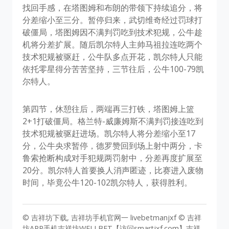
找回手感，在塔图姆和布朗的带领下持续追分，将
分差缩小至三分。暂停归来，武切维奇经过罚球打
破僵局，塔图姆因不满判罚吃到技术犯规，公牛趁
机将分差扩展。随后凯尔特人主帅马祖拉连吃两个
技术犯规被驱赶，公牛队多点开花，凯尔特人只能
依托零星得分苦苦坚持，三节往后，公牛100-79凯
尔特人。
第四节，休憩往后，两端再三打铁，塔图姆上篮
2+1打破僵局。格兰特-威廉姆斯不满判罚接连吃到
技术犯规被驱赶进场。凯尔特人将分差缩小至17
分，公牛央求暂停，德罗赞回到场上射中两分，卡
鲁索抢断构成对手犯规两罚射中，分差再度扩展至
20分。凯尔特人首要换人消声匿迹，比赛进入废物
时间，毕竟公牛120-102凯尔特人，获得胜利。
© 吉祥坊下载, 吉祥坊手机官网一 livebetmanjxf © 吉祥
坊APP手机吉祥坊WELLBET【访问smartjxf.com】吉祥