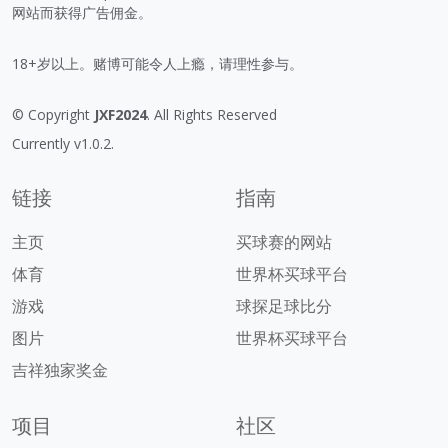
网站而获得广告佣金。
18+岁以上。赌博可能令人上瘾，请理性参与。
© Copyright
JXF2024
. All Rights Reserved
Currently v1.0.2.
链接
指南
主页
买球赛的网站
体育
世界杯买球平台
游戏
球探足球比分
图片
世界杯买球平台
吉祥独家奖金
项目
社区