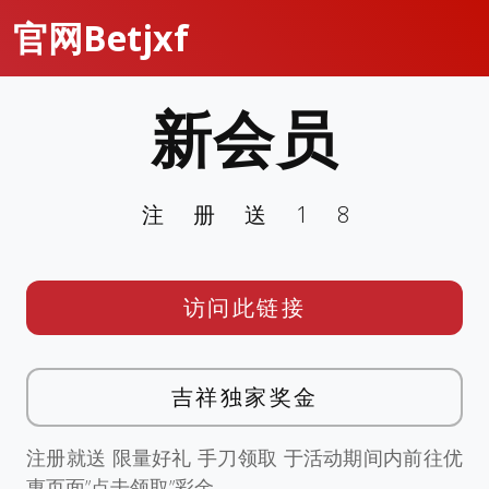
官网Betjxf
新会员
注册送18
访问此链接
吉祥独家奖金
注册就送 限量好礼 手刀领取 于活动期间内前往优
惠页面”点击领取”彩金。