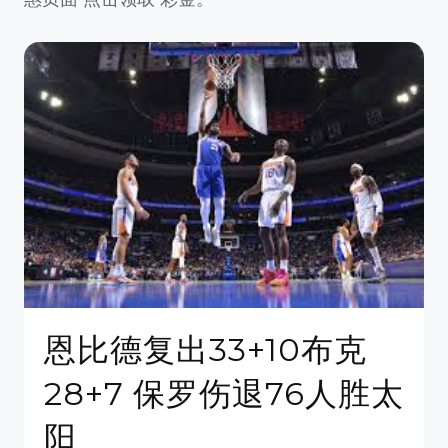
恩比德复出33+10布克
28+7 保罗伤退76人胜太
阳