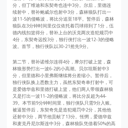
分，但丁维迪和东契奇也连中3分。尔后，里德连
续射中，替补鲍威尔也射中3分，森林狼队打出一
波11-5的侵略波，将比分追至18平。暂停后，森林
狼队在3分钟时间里仅仅依托着罚球得到了1分，伍
德内线扣篮得分，替补上台的沃克两次造犯规罚中
4分，东契奇远投3分，独行侠打出一波12-3的侵略
波。首节，独行侠队以30-21抢先9分。
第二节，替补诺维尔连得4分，摩尔打破上篮，森
林狼形势打出一波6-2的小高潮。贝尔坦斯射中3
分，但里德和小里弗斯继续将分差缩小。暂停后，
独行侠队换上悉数主力，虽然东契奇单打射中，可
是爱德华兹和里德打破上篮，他们两人带领森林狼
又是打出一波11-2的侵略波，将比分反超为44-
39。本节前9分钟时间里，独行侠队只需9分入账。
被逼暂停后，东契奇先是造犯规罚中2分，其他他
还射中3分，两节他贡献了13分。怅惘，爱德华兹
和麦克丹尼尔斯连中3分，森林狼队凭借着50%的高