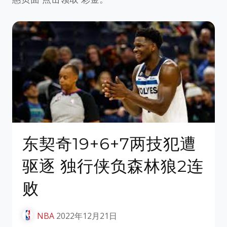
东契奇19+6+7两技犯遭
驱逐 独行侠负森林狼2连
败
NBA
2022年12月21日