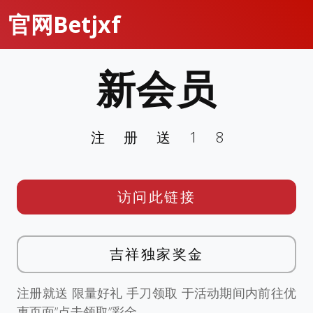
官网Betjxf
新会员
注册送18
访问此链接
吉祥独家奖金
注册就送 限量好礼 手刀领取 于活动期间内前往优
惠页面”点击领取”彩金。