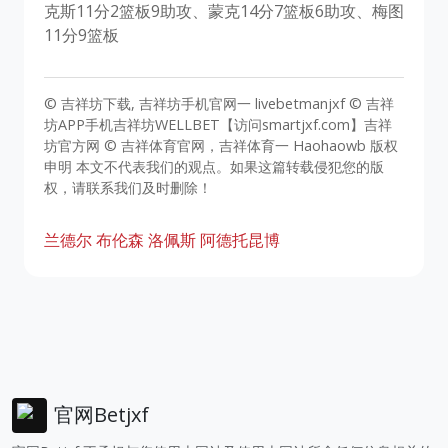
克斯11分2篮板9助攻、蒙克14分7篮板6助攻、梅图
11分9篮板
© 吉祥坊下载, 吉祥坊手机官网一 livebetmanjxf © 吉祥
坊APP手机吉祥坊WELLBET【访问smartjxf.com】吉祥
坊官方网 © 吉祥体育官网，吉祥体育一 Haohaowb 版权
申明 本文不代表我们的观点。如果这篇转载侵犯您的版
权，请联系我们及时删除！
兰德尔
布伦森
洛佩斯
阿德托昆博
官网Betjxf