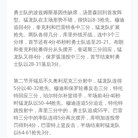
勇士队的波兹姆斯基因伤缺席，汤普森回到首发阵
型。猛龙队在主场形势不错，很快以8-3抢先。穆迪
追回4分，奎克利和巴雷特各中三分，猛龙队扩展
抢先。两队各得几分，库里外线开战，连中3个三
分球，首节还有4分45秒时勇士队追至20-21。布朗
和奎克利轮番得分从头摆开，奎诺斯三分回应，猛
龙队又得4分，保罗弧顶投中三分，首节结束时勇
士队以28-31落后3分。
第二节开端后不久奥利尼克三分射中，猛龙队连得
5分以40-32抢先。穆迪和保罗轮番反击三分，特伦
特回应三分，珀尔特尔补篮得手，半场前4分40秒
时猛龙队以50-44抢先。穆迪连追5分迫近，特伦特
跳投射中，库里三分中的，勇士队追成55平。巴雷
特三分中的率队连得5分再次摆开，库明加连投带
罚得到4分，巴雷特上篮反击，半场结束时猛龙队
以64-61抢先3分。