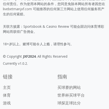
任何责任。作为使用本网站的条件，您同意免除本网站所有者因您在
livebetmanjxf.com
可能推荐的任何第三方网站上使用任何服务而产
生的任何索赔。
关联方披露：Sportsbook & Casino Review 可能会因访问体育博彩
网站而获得广告佣金。
18+岁以上。赌博可能令人上瘾，请理性参与。
© Copyright
JXF2024
. All Rights Reserved
Currently v1.0.2.
链接
指南
主页
买球赛的网站
体育
世界杯买球平台
游戏
球探足球比分