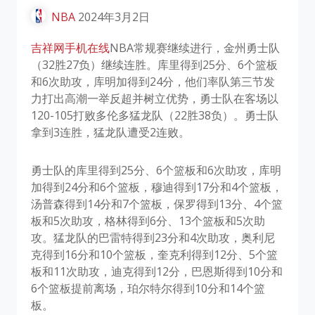
NBA
2024年3月2日
吉祥网手机在线
NBA常规赛继续进行，金州勇士队
（32胜27负）继续连胜。库里得到25分、6个篮板
和6次助攻，库明加得到24分，他们率队第三节发
力打出高潮一举反超并树立优势，勇士队在客场以
120-105打败多伦多猛龙队（22胜38负）。勇士队
拿到3连胜，猛龙队遭受2连败。
勇士队的库里得到25分、6个篮板和6次助攻，库明
加得到24分和6个篮板，穆迪得到17分和4个篮板，
汤普森得到14分和7个篮板，保罗得到13分、4个篮
板和5次助攻，格林得到6分、13个篮板和5次助
攻。猛龙队的巴雷特得到23分和4次助攻，奥利尼
克得到16分和10个篮板，奎克利得到12分、5个篮
板和11次助攻，迪克得到12分，巴恩斯得到10分和
6个篮板提前离场，珀尔特尔得到10分和14个篮
板。