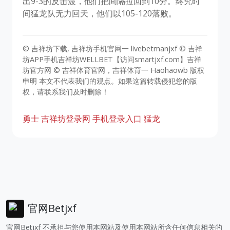
出9-3的反击波，他们把间隔拉回到10分。终究时
间猛龙队无力回天，他们以105-120落败。
© 吉祥坊下载, 吉祥坊手机官网一 livebetmanjxf © 吉祥
坊APP手机吉祥坊WELLBET【访问smartjxf.com】吉祥
坊官方网 © 吉祥体育官网，吉祥体育一 Haohaowb 版权
申明 本文不代表我们的观点。如果这篇转载侵犯您的版
权，请联系我们及时删除！
勇士
吉祥坊登录网
手机登录入口
猛龙
官网Betjxf
官网Betjxf 不承担与您使用本网站及使用本网站所含任何信息相关的