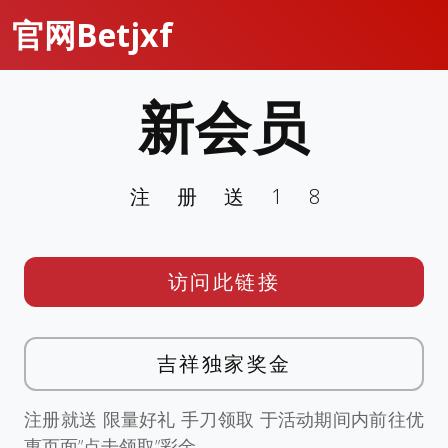
官网Betjxf
新会员
注册送18
访问此链接
吉祥独家奖金
注册就送 限量好礼 手刀领取 于活动期间内前往优
惠页面”点击领取”彩金。