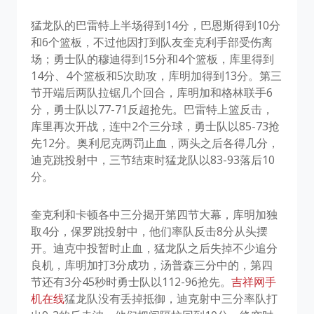
猛龙队的巴雷特上半场得到14分，巴恩斯得到10分
和6个篮板，不过他因打到队友奎克利手部受伤离
场；勇士队的穆迪得到15分和4个篮板，库里得到
14分、4个篮板和5次助攻，库明加得到13分。第三
节开端后两队拉锯几个回合，库明加和格林联手6
分，勇士队以77-71反超抢先。巴雷特上篮反击，
库里再次开战，连中2个三分球，勇士队以85-73抢
先12分。奥利尼克两罚止血，两头之后各得几分，
迪克跳投射中，三节结束时猛龙队以83-93落后10
分。
奎克利和卡顿各中三分揭开第四节大幕，库明加独
取4分，保罗跳投射中，他们率队反击8分从头摆
开。迪克中投暂时止血，猛龙队之后失掉不少追分
良机，库明加打3分成功，汤普森三分中的，第四
节还有3分45秒时勇士队以112-96抢先。
吉祥网手
机在线
猛龙队没有丢掉抵御，迪克射中三分率队打