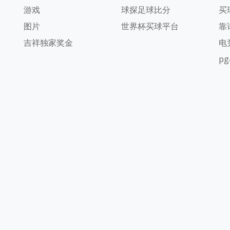
游戏
球探足球比分
买
图片
世界杯买球平台
靠
吉祥独家奖金
电
p