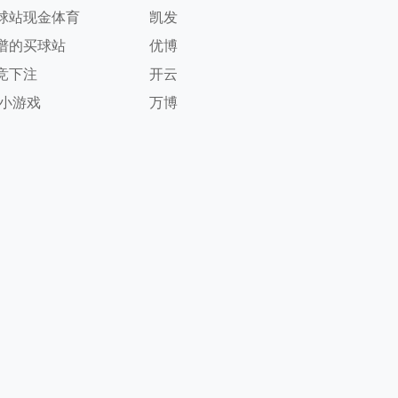
球站现金体育
凯发
谱的买球站
优博
竞下注
开云
g小游戏
万博