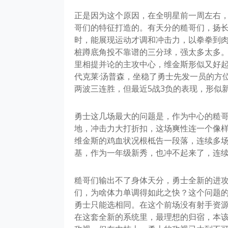
正是因为这个原因，在全明星前一周左右
哥们的特征打造的。有天分的糙哥们，扬
时，能展现运动才调和冲击力，以拳拳到
桩蹲底角投不靠谱的三分球，强太多太多
里相提并论的主攻中心，维金斯形似又好
代克莱·汤普森，坐稳了勇士先发一员的方
两波三连胜，但最近5战3负的表现，形似
勇士这几场最大的问题是，作为中心的糙
地，冲击力大打折扣，这场爽性连一个像
维金斯的鸡血状况根柢告一段落，连续多
基，作为一年级新秀，也冲不起来了，连
糙哥们输出不了身体天分，勇士全新的进
们，为啥体力单调得如此之快？这个问题
勇士只能选相同。在这个前场没有射手资
在这套全新的系统里，最理想的归宿，本