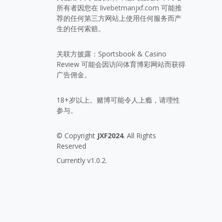
所有者因您在
livebetmanjxf.com
可能推
荐的任何第三方网站上使用任何服务而产
生的任何索赔。
关联方披露：Sportsbook & Casino
Review 可能会因访问体育博彩网站而获得
广告佣金。
18+岁以上。赌博可能令人上瘾，请理性
参与。
© Copyright
JXF2024
. All Rights
Reserved
Currently v1.0.2.