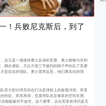
一！兵败尼克斯后，到了
斯，这又是一场值得勇士反省的竞赛。勇士能够为失利
调、脚步灌铅，又比方第三节裁判的哨子声吹乱了竞赛
，才是实在的强队。勇士需求反思，他们离实在的强
和队里大部分球员存在打法及球权上的敌视冲突。库里
身的特征。库里再强，也需求队友足够多的空间支撑。
球员都能被对手放空。这个赛季，议论库里有球仍是无