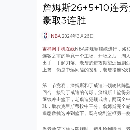
詹姆斯26+5+10连
豪取3连胜
NBA
2024年3月26日
吉祥网手机在线
NBA常规赛继续进行，洛
连客之前的毕竟一个主场。开场之后，湖人
出手，手起刀落。老詹的进攻期望适当剧
上篮，仍是中远间隔的投射，老詹接连5次
第二节竞赛，詹姆斯和丁威迪带领轮转阵
回合，接到丁威迪的传球，詹姆斯上篮得
继续冲击篮下，老詹造犯规成功，两罚全
球，助攻克里斯蒂投中三分。詹姆斯完全
詹悉数挑选冲到篮下。既有绕到篮框另一
当老詹篮下构成犯规时，镜头给到特写，老