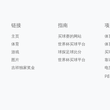
链接
指南
项
主页
买球赛的网站
体
体育
世界杯买球平台
体
游戏
球探足球比分
买
图片
世界杯买球平台
靠
吉祥独家奖金
电
p