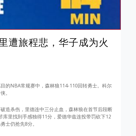
里遭旅程悲，华子成为火
的NBA常规赛中，森林狼114-110回转勇士。科尔
箭侠。
打破造杀伤，里德连中三分止血，森林狼在首节后段断
节库里找到手感独得11分，爱德华兹连投带罚砍下12
勇士仍抢先8分。