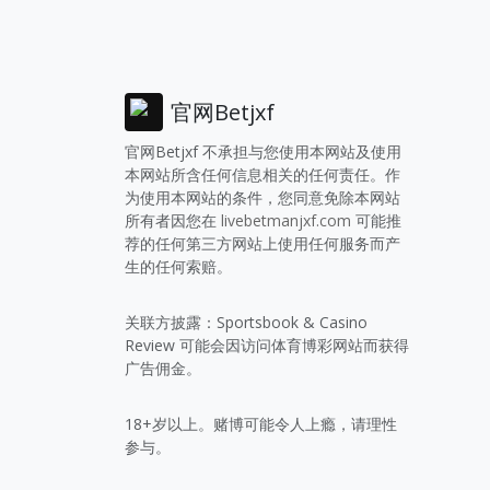
官网Betjxf
官网Betjxf 不承担与您使用本网站及使用
本网站所含任何信息相关的任何责任。作
为使用本网站的条件，您同意免除本网站
所有者因您在
livebetmanjxf.com
可能推
荐的任何第三方网站上使用任何服务而产
生的任何索赔。
关联方披露：Sportsbook & Casino
Review 可能会因访问体育博彩网站而获得
广告佣金。
18+岁以上。赌博可能令人上瘾，请理性
参与。