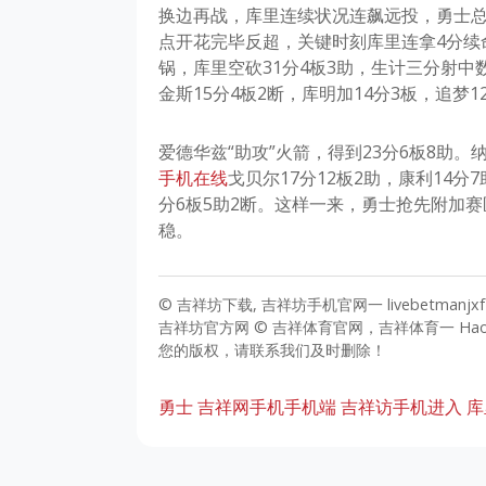
换边再战，库里连续状况连飙远投，勇士总
点开花完毕反超，关键时刻库里连拿4分续
锅，库里空砍31分4板3助，生计三分射中数
金斯15分4板2断，库明加14分3板，追梦1
爱德华兹“助攻”火箭，得到23分6板8助。
手机在线
戈贝尔17分12板2助，康利14分
分6板5助2断。这样一来，勇士抢先附加
稳。
© 吉祥坊下载, 吉祥坊手机官网一 livebetmanjx
吉祥坊官方网 © 吉祥体育官网，吉祥体育一 Ha
您的版权，请联系我们及时删除！
勇士
吉祥网手机手机端
吉祥访手机进入
库