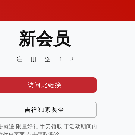
新会员
注册送18
访问此链接
吉祥独家奖金
册就送 限量好礼 手刀领取 于活动期间内
往优惠页面”点击领取”彩金。