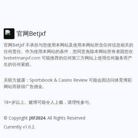
官网Betjxf
官网Betjxf 不承担与您使用本网站及使用本网站所含任何信息相关的
任何责任。作为使用本网站的条件，您同意免除本网站所有者因您在
livebetmanjxf.com
可能推荐的任何第三方网站上使用任何服务而产
生的任何索赔。
关联方披露：Sportsbook & Casino Review 可能会因访问体育博彩
网站而获得广告佣金。
18+岁以上。赌博可能令人上瘾，请理性参与。
© Copyright
JXF2024
. All Rights Reserved
Currently v1.0.2.