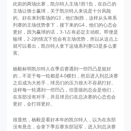
此前的两场比赛，凯尔特人主场1胜1负，在自己的
主场让骑士赢球，关于凯尔特人来说是十分风险
的。好在来到客场的G3，他们制胜，这样从头将系
列赛的主场优势拿下，接下来的G4，他们的心态会
更好，因为赢球的话，3-1占有必定主动权。即便是
输球，2-2的情况下也会有主场优势，所以从这点上
就可以看出，凯尔特人拿下这场系列赛G3是多么要
害。
杨毅标明凯尔特人在季后赛遇到一些凹凸是挺好
的，不至于每一轮都是4-0横扫，然后进入到总决赛
之后成为大抢手，球员们的压力很大不容易打好。
这样每一轮遇到一些凹凸，但晋级的总会是他们，
在东部没有对手，并且球员们在总决赛的心态也会
更好，会打得更好。
很显然，杨毅是看好本年的凯尔特人，以为在东部
没有悬念，会拿下季后赛东部冠军，进入到总决赛