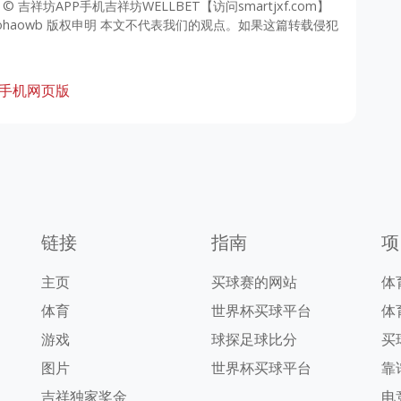
f © 吉祥坊APP手机吉祥坊WELLBET【访问smartjxf.com】
ohaowb 版权申明 本文不代表我们的观点。如果这篇转载侵犯
手机网页版
链接
指南
项
主页
买球赛的网站
体
体育
世界杯买球平台
体
游戏
球探足球比分
买
图片
世界杯买球平台
靠
吉祥独家奖金
电