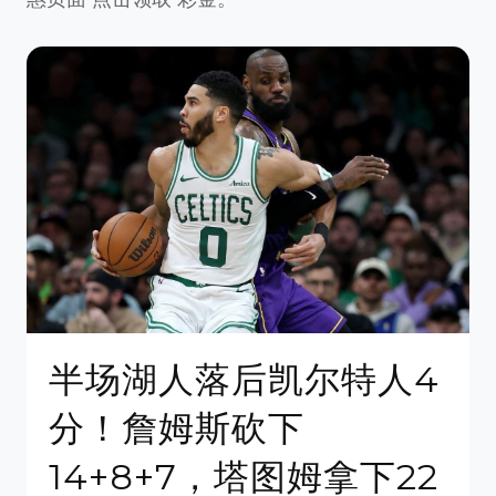
半场湖人落后凯尔特人4
分！詹姆斯砍下
14+8+7，塔图姆拿下22