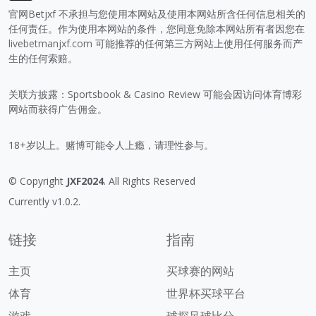
官网Betjxf 不承担与您使用本网站及使用本网站所含任何信息相关的
任何责任。作为使用本网站的条件，您同意免除本网站所有者因您在
livebetmanjxf.com
可能推荐的任何第三方网站上使用任何服务而产
生的任何索赔。
关联方披露：Sportsbook & Casino Review 可能会因访问体育博彩
网站而获得广告佣金。
18+岁以上。赌博可能令人上瘾，请理性参与。
© Copyright
JXF2024
. All Rights Reserved
Currently v1.0.2.
链接
指南
主页
买球赛的网站
体育
世界杯买球平台
游戏
球探足球比分