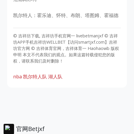
凯尔特人：霍乐迪、怀特、布朗、塔图姆、霍福德
© 吉祥坊下载, 吉祥坊手机官网一 livebetmanjxf © 吉祥
坊APP手机吉祥坊WELLBET【访问smartjxf.com】吉祥
坊官方网 © 吉祥体育官网，吉祥体育一 Haohaowb 版权
申明 本文不代表我们的观点。如果这篇转载侵犯您的版
权，请联系我们及时删除！
nba
凯尔特人队
湖人队
官网Betjxf