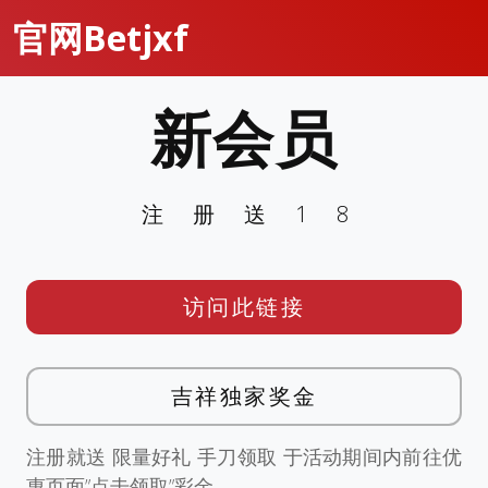
官网Betjxf
新会员
注册送18
访问此链接
吉祥独家奖金
注册就送 限量好礼 手刀领取 于活动期间内前往优
惠页面”点击领取”彩金。