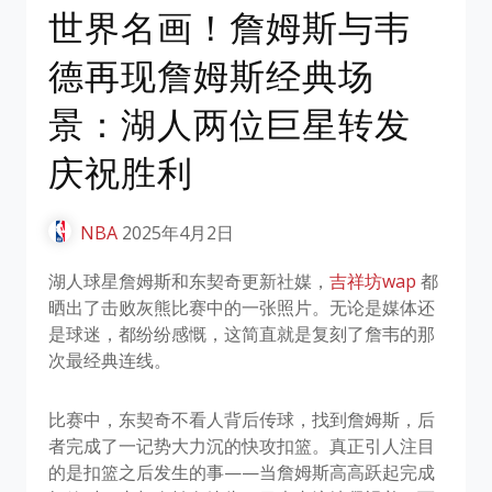
世界名画！詹姆斯与韦
德再现詹姆斯经典场
景：湖人两位巨星转发
庆祝胜利
NBA
2025年4月2日
湖人球星詹姆斯和东契奇更新社媒，
吉祥坊wap
都
晒出了击败灰熊比赛中的一张照片。无论是媒体还
是球迷，都纷纷感慨，这简直就是复刻了詹韦的那
次最经典连线。
比赛中，东契奇不看人背后传球，找到詹姆斯，后
者完成了一记势大力沉的快攻扣篮。真正引人注目
的是扣篮之后发生的事——当詹姆斯高高跃起完成