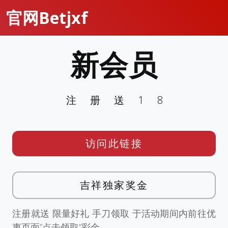
官网Betjxf
新会员
注册送18
访问此链接
吉祥独家奖金
注册就送 限量好礼 手刀领取 于活动期间内前往优
惠页面”点击领取”彩金。