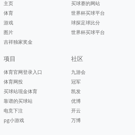
主页
买球赛的网站
体育
世界杯买球平台
游戏
球探足球比分
图片
世界杯买球平台
吉祥独家奖金
项目
社区
体育官网登录入口
九游会
体育网投
冠军
买球站现金体育
凯发
靠谱的买球站
优博
电竞下注
开云
pg小游戏
万博