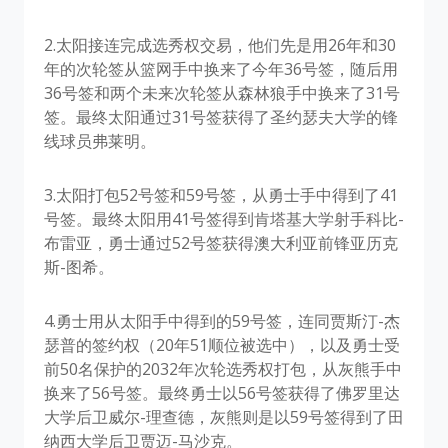
2.太阳接连完成选秀权交易，他们先是用26年和30
年的次轮签从篮网手中换来了今年36号签，随后用
36号签和两个未来次轮签从森林狼手中换来了31号
签。最终太阳通过31号签获得了圣约瑟夫大学的锋
线球员弗莱明。
3.太阳打包52号签和59号签，从勇士手中得到了41
号签。最终太阳用41号签得到肯塔基大学射手科比-
布雷亚，勇士通过52号签获得澳大利亚前锋亚历克
斯-图希。
4.勇士用从太阳手中得到的59号签，连同贾斯汀-杰
瑟普的签约权（20年51顺位被选中），以及勇士受
前50名保护的2032年次轮选秀权打包，从灰熊手中
换来了56号签。最终勇士以56号签获得了佛罗里达
大学后卫威尔-理查德，灰熊则是以59号签得到了田
纳西大学后卫贾迈-马沙克。