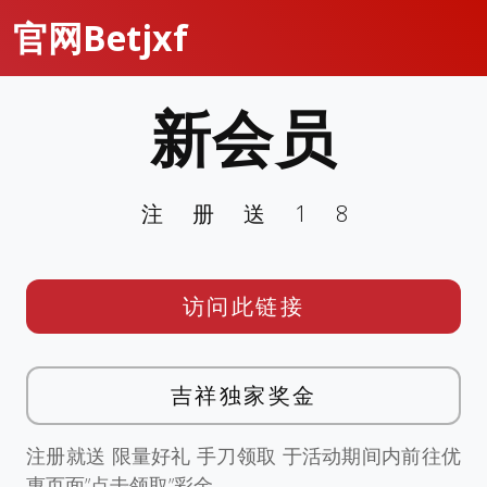
官网Betjxf
新会员
注册送18
访问此链接
吉祥独家奖金
注册就送 限量好礼 手刀领取 于活动期间内前往优
惠页面”点击领取”彩金。