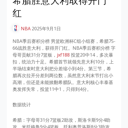
希腊胜意大利取得开门
红
NBA
2025年9月1日
NBA季后赛积分榜 男篮欧洲杯C组小组赛，希腊75-
66战胜意大利，获得开门红。NBA季后赛积分榜 字
母哥贡献31分7篮板，
jxf188
投篮20中14，多次暴
扣，统治力十足。希腊首节就领先意大利10分，上
半场结束时意大利把分差缩小到4分。第三节，希
腊再次拉开分差到两位数，虽然意大利末节打出小
高潮，但还是未能掀翻希腊队。意大利核心丰泰基
奥发挥失常，投篮11中1，只得到4分。
数据统计
希腊：字母哥31分7篮板2助攻，斯洛卡斯9分4助
攻，米托格鲁9分4篮板，托利奥普洛斯8分3助攻，