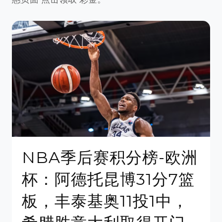
NBA季后赛积分榜-欧洲
杯：阿德托昆博31分7篮
板，丰泰基奥11投1中，