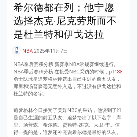
希尔德都在列；他宁愿
选择杰克·尼克劳斯而不
是杜兰特和伊戈达拉
NBA
2025年11月7日
NBA季后赛积分榜 新赛季NBA常规赛继续进行。
NBA季后赛积分榜 在接受NBC采访的时候，
jxf188
勇士队球星追梦格林评选出自己生涯的前五队友，
库里和汤普森毫无意外入选，不过没有伊戈达拉和
杜兰特的名字。
追梦格林今日接受了美媒NBC的采访，他谈到了谁
是自己生涯的前五队友。追梦给出了以下名字：库
里、汤普森、希尔德、贾勒特-杰克、大卫-李。值
得一提的是，追梦还补充说希尔德是最好的队友。