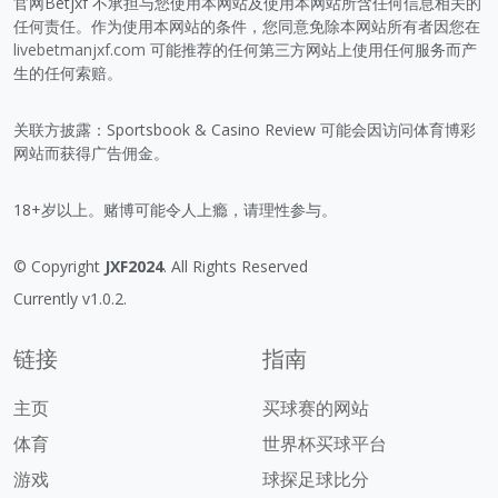
官网Betjxf 不承担与您使用本网站及使用本网站所含任何信息相关的
任何责任。作为使用本网站的条件，您同意免除本网站所有者因您在
livebetmanjxf.com
可能推荐的任何第三方网站上使用任何服务而产
生的任何索赔。
关联方披露：Sportsbook & Casino Review 可能会因访问体育博彩
网站而获得广告佣金。
18+岁以上。赌博可能令人上瘾，请理性参与。
© Copyright
JXF2024
. All Rights Reserved
Currently v1.0.2.
链接
指南
主页
买球赛的网站
体育
世界杯买球平台
游戏
球探足球比分