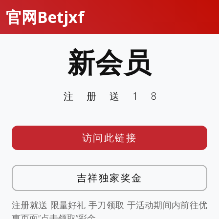
官网Betjxf
新会员
注册送18
访问此链接
吉祥独家奖金
注册就送 限量好礼 手刀领取 于活动期间内前往优
惠页面”点击领取”彩金。