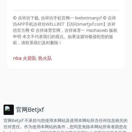
© 吉祥坊下载, 吉祥坊手机官网一 livebetmanjxf © 吉祥
坊APP手机吉祥坊WELLBET【访问smartjxf.com】吉祥
坊官方网 © 吉祥体育官网，吉祥体育一 Haohaowb 版权
申明 本文不代表我们的观点。如果这篇转载侵犯您的版
权，请联系我们及时删除！
nba
火箭队
热火队
官网Betjxf
官网Betjxf 不承担与您使用本网站及使用本网站所含任何信息相关的
任何责任。作为使用本网站的条件，您同意免除本网站所有者因您在