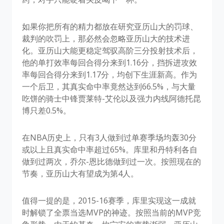
如果你把所有的精力都放在研究亚历山大的罚球、
裁判的吹罚上，那必然会忽略亚历山大的技术进
化。亚历山大能更稳定驾驭高阶三分投射技术后，
他的单打效率每回合得分来到1.16分，挡拆进攻效
率每回合得分来到1.17分，均创下生涯新高。作为
一个后卫，其真实命中率竟然达到66.5%，与大量
吃饼的骑士中锋贾莱特-艾伦以及强力内线阿德托昆
博只差0.5%。
在NBA历史上，只有3人做到过单赛季场均轰30分
或以上且真实命中率超过65%。库里和丹特利各自
做到过两次，乔尔-恩比德做到过一次。按照现在的
节奏，亚历山大有望成为第4人。
值得一提的是，2015-16赛季，库里实现这一成就
时解锁了全票当选MVP的神迹。按照当前的MVP竞