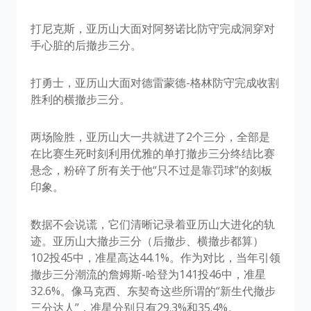
打尼克斯，亚历山大面对阿努诺比防守完成洞穿对
手心脏的后撤步三分。
打勇士，亚历山大面对德雷蒙德-格林防守完成收割
胜利的横撤步三分。
两场险胜，亚历山大一共就进了2个三分，全部是
在比赛生死时刻利用优雅的单打撤步三分终结比赛
悬念，粉碎了所有关于他“只不过是靠罚球”的刻板
印象。
数据不会说谎，它们清晰记录着亚历山大进化的轨
迹。亚历山大撤步三分（后撤步、横撤步都算）
102投45中，准星高达44.1%。作为对比，当年引领
撤步三分潮流的詹姆斯-哈登为141投46中，准星
32.6%。像马克西、东契奇这些所谓的“新生代撤步
三分达人”，准星分别只有29.3%和35.4%。