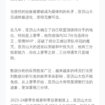
当曾经的短板被磨砺成为最锋利的长矛，亚历山大
完成终极进化，变得无懈可击。
近几年，亚历山大确立了自己联盟顶级得分手的地
位。特别是上赛季，他凭借场均32.7分当选得分
王，荣膺MVP，还破了得分王难以带队夺冠的魔
咒。亚历山大的进攻以突破和中投为主，他有三分
投射能力，但在上赛季之前，三分球通常只是辅
助。
数据分析的应用愈发广泛，越来越多的球员打法受
到数据分析引发的效率革命影响，亚历山大也不能
免俗。从上赛季开始，亚历山大有明显调整打法的
迹象，更加重视三分球。
2023-24赛季常规赛和季后赛都算上，亚历山大出