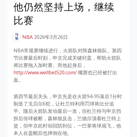
他仍然坚持上场，继续
比赛
NBA
2026年3月26日
NBA常规赛继续进行，火箭队对阵森林狼队。第四
节比赛最后时刻，申京完成关键封盖，帮助火箭队
将比赛拖入加时赛。而他起身后，
http://www.wellbet520.com/
嘴唇也已经被打出
血。
第四节最后关头，申京先是在火箭94-95落后1分时
制造了戈贝尔6犯，让杜兰特利用罚球将比分追
平。随后火箭队发动最后一攻，但杜兰特与申京挡
拆后传球被断，森林狼反击，兰德尔顶着杜兰特上
篮，但申京此时却回防到位，一巴掌将球扇飞，他
本人在盖帽后也摔倒在地。