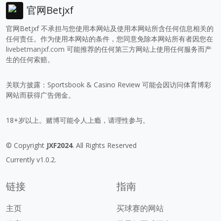
官网Betjxf
官网Betjxf 不承担与您使用本网站及使用本网站所含任何信息相关的
任何责任。作为使用本网站的条件，您同意免除本网站所有者因您在
livebetmanjxf.com
可能推荐的任何第三方网站上使用任何服务而产
生的任何索赔。
关联方披露：Sportsbook & Casino Review 可能会因访问体育博彩
网站而获得广告佣金。
18+岁以上。赌博可能令人上瘾，请理性参与。
© Copyright
JXF2024
. All Rights Reserved
Currently v1.0.2.
链接
指南
主页
买球赛的网站