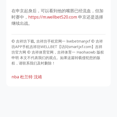
在申京起身后，可以看到他的嘴唇已经流血，但加
时赛中，
https://m.wellbet520.com
申京还是选择
继续出战。
© 吉祥坊下载, 吉祥坊手机官网一 livebetmanjxf © 吉祥
坊APP手机吉祥坊WELLBET【访问smartjxf.com】吉祥
坊官方网 © 吉祥体育官网，吉祥体育一 Haohaowb 版权
申明 本文不代表我们的观点。如果这篇转载侵犯您的版
权，请联系我们及时删除！
nba
杜兰特
沈靖