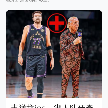
吉祥坊ios – 湖人队传奇