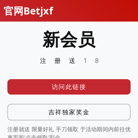
官网Betjxf
新会员
注册送18
访问此链接
吉祥独家奖金
注册就送 限量好礼 手刀领取 于活动期间内前往优
惠页面”点击领取”彩金。