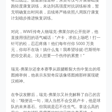
有出战过。据最新报道称，东契奇仅可开展基础慢
跑轻度康复训练，未达到高强度对抗训练标准，暂
无明确复出时间表，后续将严格依照八周医疗康复
计划稳步推进恢复训练。
对此，WWE传奇人物瑞克-弗莱尔的公开批评，他
直接用强烈的语气喊话：“卢卡，求你上场吧！打一
针可的松，忍忍疼痛！他们每年付你 5000 万美
元，你却不在场！搞什么鬼！我希望珍妮-巴斯明年
把你交易走。没人想要一个伤停的累赘！”
瑞克-弗莱尔还拿本赛季从跟腱断裂大伤中复出的塔
图姆举例，他表示东契奇应该像塔图姆那样展现硬
汉精神。
在争议发酵后，瑞克-弗莱尔又补充解释了自己的言
论：“顺便说一句，湖人当然不会交易卢卡，他是球
队的未来基石。但我就是忍不住生气。拿这么高的