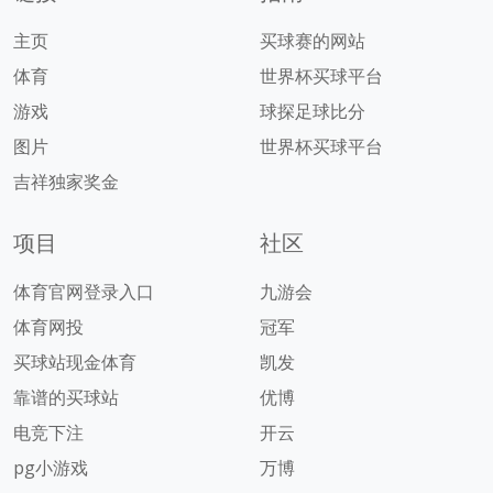
主页
买球赛的网站
体育
世界杯买球平台
游戏
球探足球比分
图片
世界杯买球平台
吉祥独家奖金
项目
社区
体育官网登录入口
九游会
体育网投
冠军
买球站现金体育
凯发
靠谱的买球站
优博
电竞下注
开云
pg小游戏
万博